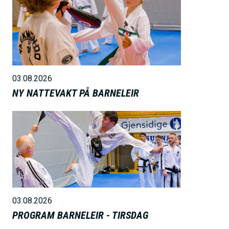
i
l
d
e
03.08.2026
NY NATTEVAKT PÅ BARNELEIR
B
i
l
d
e
03.08.2026
PROGRAM BARNELEIR - TIRSDAG