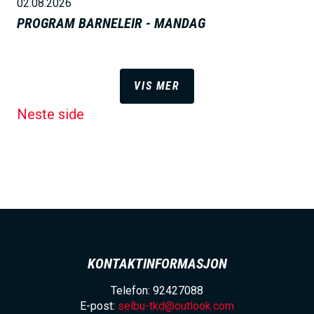
02.08.2026
PROGRAM BARNELEIR - MANDAG
VIS MER
Neste side
KONTAKTINFORMASJON
Telefon: 92427088
E-post:
selbu-tkd@outlook.com