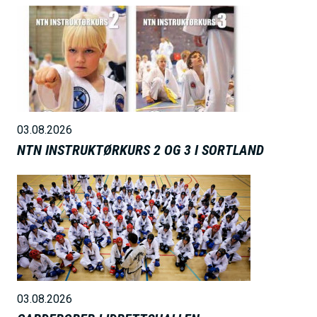
B
i
l
d
e
03.08.2026
NTN INSTRUKTØRKURS 2 OG 3 I SORTLAND
B
i
l
d
e
03.08.2026