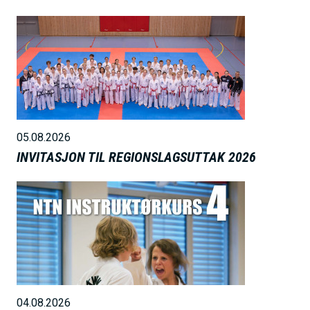
B
i
l
d
e
05.08.2026
INVITASJON TIL REGIONSLAGSUTTAK 2026
B
i
l
d
e
04.08.2026