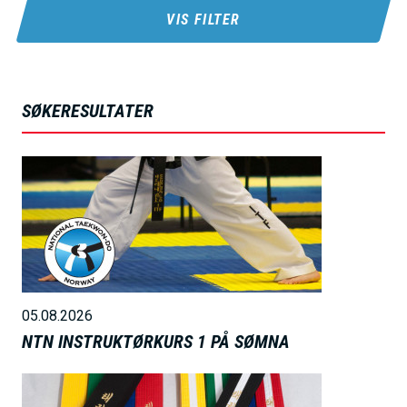
h
VIS FILTER
o
l
d
SØKERESULTATER
B
i
l
d
e
05.08.2026
NTN INSTRUKTØRKURS 1 PÅ SØMNA
B