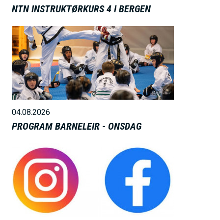
NTN INSTRUKTØRKURS 4 I BERGEN
B
i
l
d
e
04.08.2026
PROGRAM BARNELEIR - ONSDAG
B
i
l
d
e