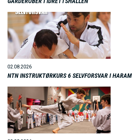
GARDEROBER I IDRETTSHALLEN
B
i
l
d
e
02.08.2026
NTN INSTRUKTØRKURS 6 SELVFORSVAR I HARAM
B
i
l
d
e