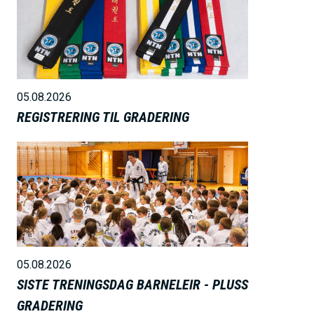
i
l
d
e
05.08.2026
REGISTRERING TIL GRADERING
B
i
l
d
e
05.08.2026
SISTE TRENINGSDAG BARNELEIR - PLUSS
GRADERING