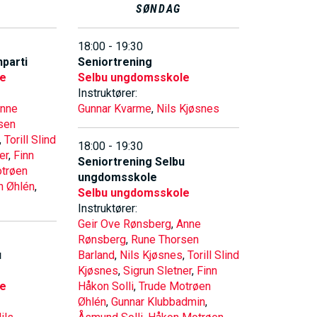
E
SØNDAG
N
18:00 - 19:30
parti
Seniortrening
le
Selbu ungdomsskole
U
Instruktører:
nne
Gunnar Kvarme
,
Nils Kjøsnes
sen
S
,
Torill Slind
18:00 - 19:30
er
,
Finn
Seniortrening Selbu
A
trøen
ungdomsskole
n Øhlén
,
Selbu ungdomsskole
Instruktører:
C
Geir Ove Rønsberg
,
Anne
Rønsberg
,
Rune Thorsen
T
u
Barland
,
Nils Kjøsnes
,
Torill Slind
Kjøsnes
,
Sigrun Sletner
,
Finn
le
Håkon Solli
,
Trude Motrøen
I
Øhlén
,
Gunnar Klubbadmin
,