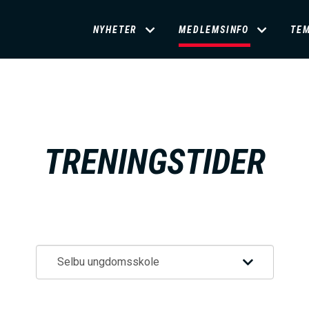
D
NYHETER
MEDLEMSINFO
TE
O
M
A
TRENINGSTIDER
I
N
M