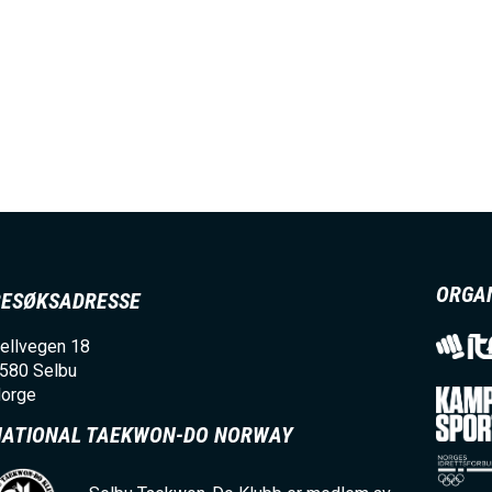
ORGA
BESØKSADRESSE
ellvegen 18
580
Selbu
orge
NATIONAL TAEKWON-DO NORWAY