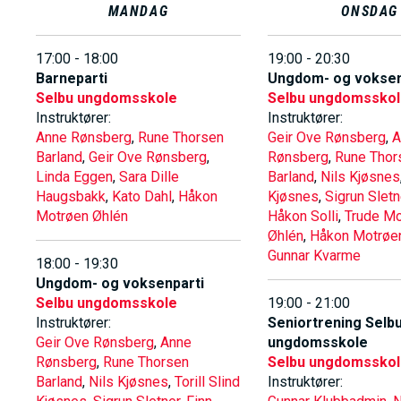
MANDAG
ONSDAG
h
o
17:00 - 18:00
19:00 - 20:30
l
Barneparti
Ungdom- og voksen
d
Selbu ungdomsskole
Selbu ungdomssko
Instruktører:
Instruktører:
Anne Rønsberg
,
Rune Thorsen
Geir Ove Rønsberg
,
A
Barland
,
Geir Ove Rønsberg
,
Rønsberg
,
Rune Thor
Linda Eggen
,
Sara Dille
Barland
,
Nils Kjøsnes
Haugsbakk
,
Kato Dahl
,
Håkon
Kjøsnes
,
Sigrun Sletn
Motrøen Øhlén
Håkon Solli
,
Trude Mo
Øhlén
,
Håkon Motrøe
Gunnar Kvarme
18:00 - 19:30
Ungdom- og voksenparti
Selbu ungdomsskole
19:00 - 21:00
Instruktører:
Seniortrening Selb
Geir Ove Rønsberg
,
Anne
ungdomsskole
Rønsberg
,
Rune Thorsen
Selbu ungdomssko
Barland
,
Nils Kjøsnes
,
Torill Slind
Instruktører: