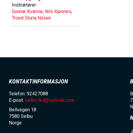
Instruktører:
Gunnar Kvarme
,
Nils Kjøsnes
,
Trond Sturla Nilsen
KONTAKTINFORMASJON
Telefon: 92427088
B
E-post:
selbu-tkd@outlook.com
7
N
Bellvegen 18
7580
Selbu
Norge