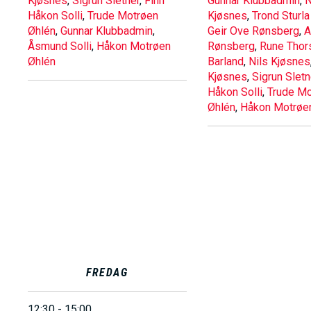
Kjøsnes
,
Sigrun Sletner
,
Finn
Gunnar Klubbadmin
,
N
Håkon Solli
,
Trude Motrøen
Kjøsnes
,
Trond Sturla
Øhlén
,
Gunnar Klubbadmin
,
Geir Ove Rønsberg
,
A
Åsmund Solli
,
Håkon Motrøen
Rønsberg
,
Rune Thor
Øhlén
Barland
,
Nils Kjøsnes
Kjøsnes
,
Sigrun Sletn
Håkon Solli
,
Trude Mo
Øhlén
,
Håkon Motrøe
FREDAG
12:30 - 15:00