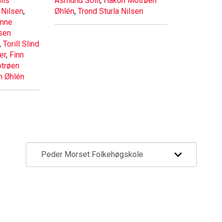
ils
Åsmund Solli
,
Håkon Motrøen
 Nilsen
,
Øhlén
,
Trond Sturla Nilsen
V
nne
sen
,
Torill Slind
E
er
,
Finn
trøen
D
n Øhlén
O
M
A
I