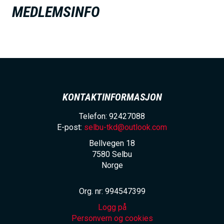
h
MEDLEMSINFO
o
l
d
KONTAKTINFORMASJON
Telefon: 92427088
E-post:
selbu-tkd@outlook.com
Bellvegen 18
7580
Selbu
Norge
Org. nr: 994547399
Logg på
Personvern og cookies