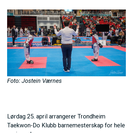
h
B
o
i
l
l
d
d
e
Foto: Jostein Værnes
Lørdag 25. april arrangerer Trondheim
Taekwon-Do Klubb barnemesterskap for hele