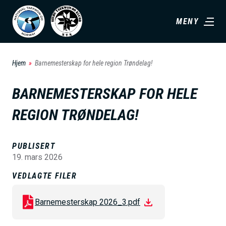
H
MENY
o
p
p
Hjem
Barnemesterskap for hele region Trøndelag!
t
i
BARNEMESTERSKAP FOR HELE
l
REGION TRØNDELAG!
h
o
v
PUBLISERT
19. mars 2026
e
d
VEDLAGTE FILER
i
Barnemesterskap 2026_3.pdf
n
n