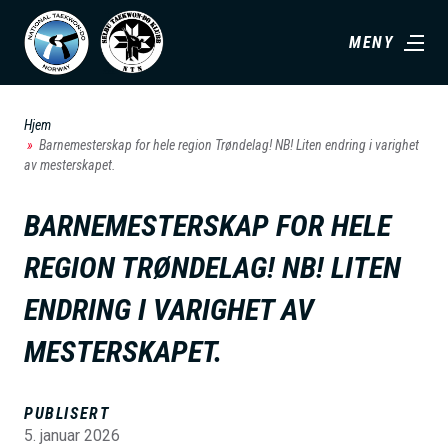
H
MENY
o
p
p
Hjem
t
Barnemesterskap for hele region Trøndelag! NB! Liten endring i varighet
i
av mesterskapet.
l
BARNEMESTERSKAP FOR HELE
h
o
REGION TRØNDELAG! NB! LITEN
v
ENDRING I VARIGHET AV
e
d
MESTERSKAPET.
i
n
PUBLISERT
n
5. januar 2026