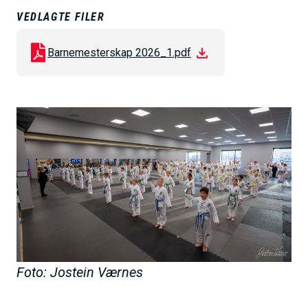
h
VEDLAGTE FILER
o
l
Barnemesterskap 2026_1.pdf
d
B
i
l
d
e
Foto: Jostein Værnes