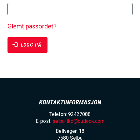
h
B
o
S
l
Glemt passordet?
d
LOGG PÅ
KONTAKTINFORMASJON
Telefon: 92427088
E-post:
selbu-tkd@outlook.com
Bellvegen 18
7580
Selbu