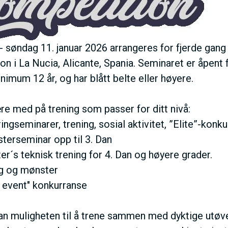
E
N
- søndag 11. januar 2026 arrangeres for fjerde gang
U
on i La Nucia, Alicante, Spania. Seminaret er åpent
imum 12 år, og har blått belte eller høyere.
S
re med på trening som passer for ditt nivå:
A
ringseminarer, trening, sosial aktivitet, ”Elite”-konk
terseminar opp til 3. Dan
C
er´s teknisk trening for 4. Dan og høyere grader.
ng og mønster
T
 event" konkurranse
I
an muligheten til å trene sammen med dyktige utøver