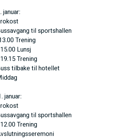
N
 januar:
M
Frokost
Bussavgang til sportshallen
E
-13.00 Trening
- 15.00 Lunsj
N
- 19.15 Trening
uss tilbake til hotellet
U
 Middag
 januar:
Frokost
Bussavgang til sportshallen
- 12.00 Trening
 Avslutningsseremoni