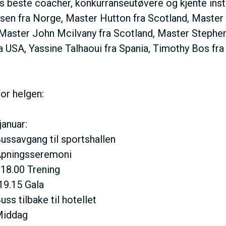
s beste coacher, konkurranseutøvere og kjente inst
V
sen fra Norge, Master Hutton fra Scotland, Master
 Master John Mcilvany fra Scotland, Master Stephen 
E
 USA, Yassine Talhaoui fra Spania, Timothy Bos fra 
D
or helgen:
O
januar:
M
Bussavgang til sportshallen
 Åpningsseremoni
A
- 18.00 Trening
-19.15 Gala
I
uss tilbake til hotellet
 Middag