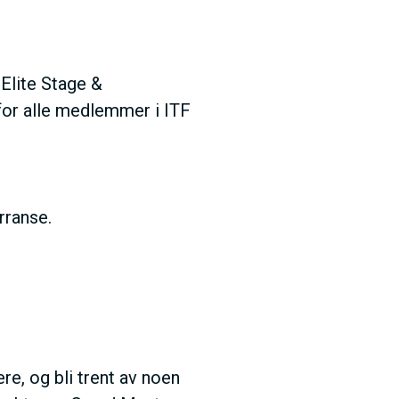
 Elite Stage &
 for alle medlemmer i ITF
urranse.
e, og bli trent av noen