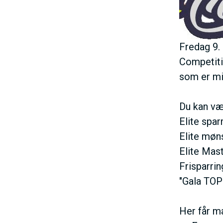
h
o
l
Fredag 9. 
d
Competiti
som er min
Du kan væ
Elite spar
Elite møns
Elite Mast
Frisparri
"Gala TOP
Her får m