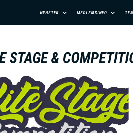
D
NYHETER
MEDLEMSINFO
TE
O
M
TE STAGE & COMPETITI
A
I
N
M