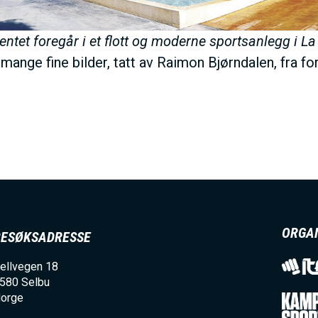
ntet foregår i et flott og moderne sportsanlegg i La
mange fine bilder, tatt av Raimon Bjørndalen, fra f
ORGA
BESØKSADRESSE
ellvegen 18
580
Selbu
orge