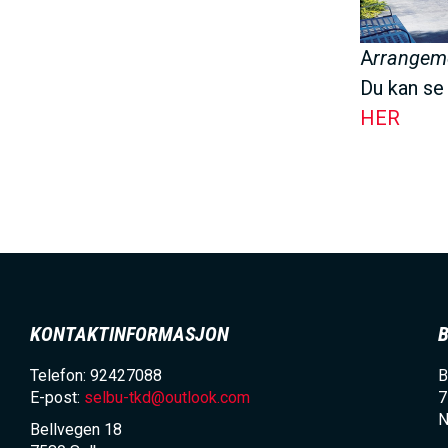
A
rrangeme
Du kan se 
HER
KONTAKTINFORMASJON
Telefon: 92427088
B
E-post:
selbu-tkd@outlook.com
7
N
Bellvegen 18