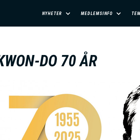
D
NYHETER
MEDLEMSINFO
TE
O
M
KWON-DO 70 ÅR
A
I
N
M