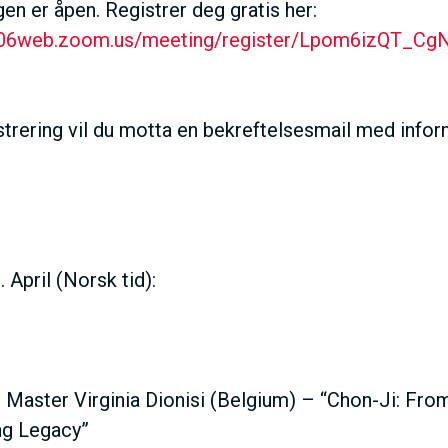
en er åpen. Registrer deg gratis her:
V
us06web.zoom.us/meeting/register/Lpom6izQT_CgN
E
istrering vil du motta en bekreftelsesmail med inf
D
O
M
 April (Norsk tid):
A
I
 Master Virginia Dionisi (Belgium) – “Chon-Ji: Fr
ng Legacy”