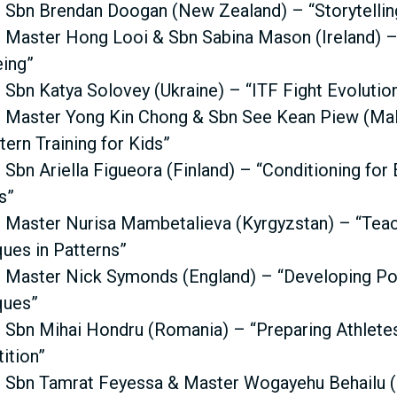
N
 Sbn Brendan Doogan (New Zealand) – “Storytelli
 Master Hong Looi & Sbn Sabina Mason (Ireland) 
M
eing”
 Sbn Katya Solovey (Ukraine) – “ITF Fight Evolutio
E
 Master Yong Kin Chong & Sbn See Kean Piew (Mal
tern Training for Kids”
N
 Sbn Ariella Figueora (Finland) – “Conditioning fo
s”
U
 Master Nurisa Mambetalieva (Kyrgyzstan) – “Teac
ues in Patterns”
 Master Nick Symonds (England) – “Developing Po
ques”
 Sbn Mihai Hondru (Romania) – “Preparing Athlete
ition”
 Sbn Tamrat Feyessa & Master Wogayehu Behailu (E