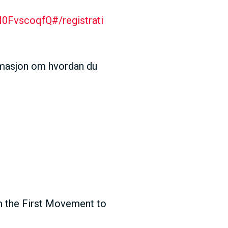
0FvscoqfQ#/registrati
ormasjon om hvordan du
om the First Movement to