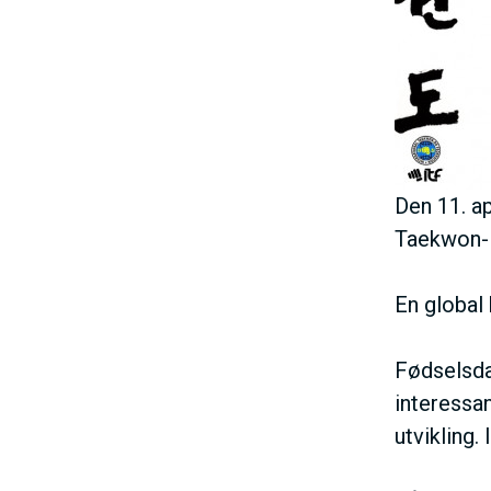
h
o
l
d
Den 11. ap
Taekwon-
En global 
Fødselsda
interessa
utvikling.