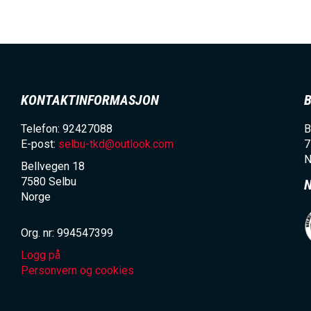
KONTAKTINFORMASJON
Telefon: 92427088
B
E-post:
selbu-tkd@outlook.com
7
N
Bellvegen 18
7580
Selbu
Norge
Org. nr: 994547399
Logg på
Personvern og cookies