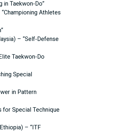
ng in Taekwon-Do”
– “Championing Athletes
n”
aysia) – “Self-Defense
r Elite Taekwon-Do
hing Special
wer in Pattern
s for Special Technique
thiopia) – “ITF