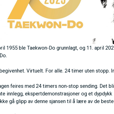
E
N
U
S
ril 1955 ble Taekwon-Do grunnlagt, og 11. april 202
Do.
A
begivenhet. Virtuelt. For alle. 24 timer uten stopp. I
C
gen feires med 24 timers non-stop sending. Det bl
T
nte innlegg, ekspertdemonstrasjoner og et dypdykk
 Ikke gå glipp av denne sjansen til å lære av de beste
I