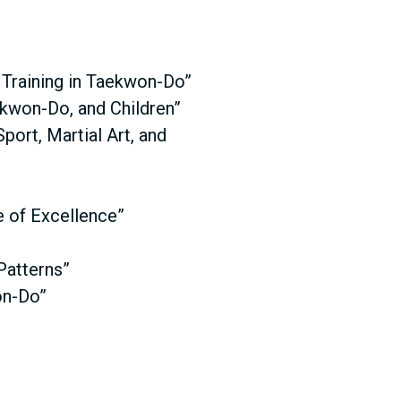
l Training in Taekwon-Do”
ekwon-Do, and Children”
ort, Martial Art, and
e of Excellence”
Patterns”
on-Do”