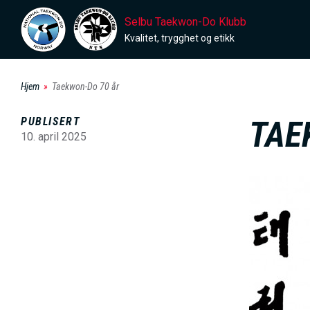
H
Selbu Taekwon-Do Klubb
o
Kvalitet, trygghet og etikk
p
p
Hjem
Taekwon-Do 70 år
t
i
PUBLISERT
TAE
l
10. april 2025
h
o
B
v
i
e
l
d
d
i
e
n
n