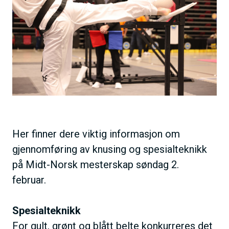
h
d
o
e
l
d
Her finner dere viktig informasjon om
gjennomføring av knusing og spesialteknikk
på Midt-Norsk mesterskap søndag 2.
februar.
Spesialteknikk
For gult, grønt og blått belte konkurreres det