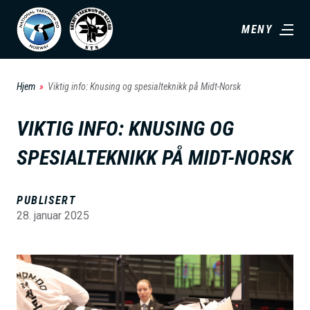
H
MENY
o
p
p
Hjem
Viktig info: Knusing og spesialteknikk på Midt-Norsk
t
i
VIKTIG INFO: KNUSING OG
l
SPESIALTEKNIKK PÅ MIDT-NORSK
h
o
v
PUBLISERT
28. januar 2025
e
d
i
B
n
i
n
l