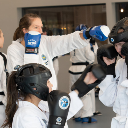
E
N
U
S
A
C
T
I