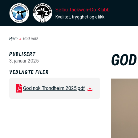
H
Selbu Taekwon-Do Klubb
o
Kvalitet, trygghet og etikk
p
p
Hjem
God nok!
t
i
PUBLISERT
GOD
l
3. januar 2025
h
VEDLAGTE FILER
o
B
v
God nok Trondheim 2025.pdf
i
e
l
d
d
i
e
n
n