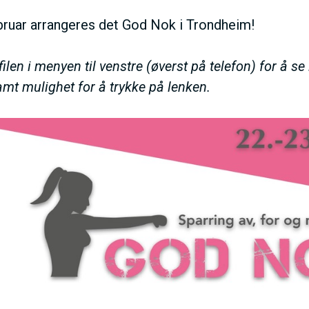
N
ebruar arrangeres det God Nok i Trondheim!
M
ilen i menyen til venstre (øverst på telefon) for å se
E
samt mulighet for å trykke på lenken.
N
U