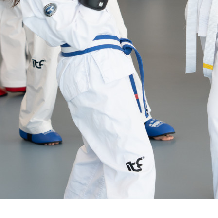
V
E
D
O
M
A
I