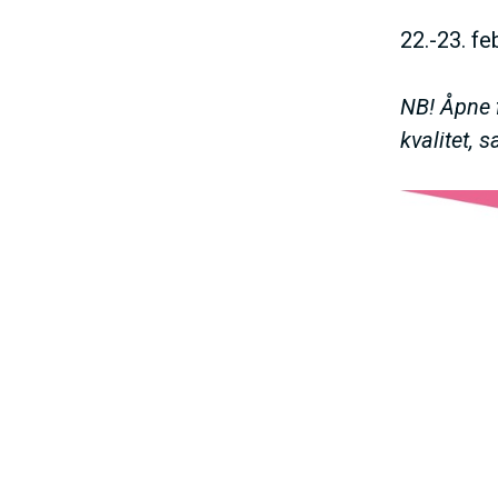
22.-23. f
NB! Åpne f
kvalitet, 