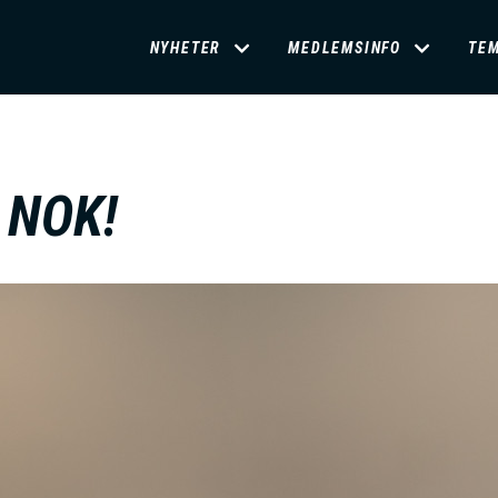
D
NYHETER
MEDLEMSINFO
TE
O
M
 NOK!
A
I
N
M