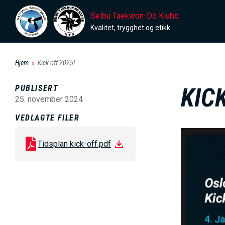
H
Selbu Taekwon-Do Klubb
o
Kvalitet, trygghet og etikk
p
p
Hjem
Kick off 2025!
t
i
PUBLISERT
KICK
l
25. november 2024
h
VEDLAGTE FILER
o
B
v
Tidsplan kick-off.pdf
i
e
l
d
d
i
e
n
n