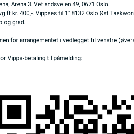
N
ena, Arena 3. Vetlandsveien 49, 0671 Oslo.
vgift kr. 400,-. Vippses til 118132 Oslo Øst Taekw
M
b og grad.
E
nen for arrangementet i vedlegget til venstre (øver
N
or Vipps-betaling til påmelding:
U