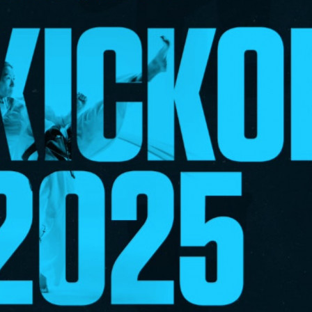
E
N
U
S
A
C
T
I