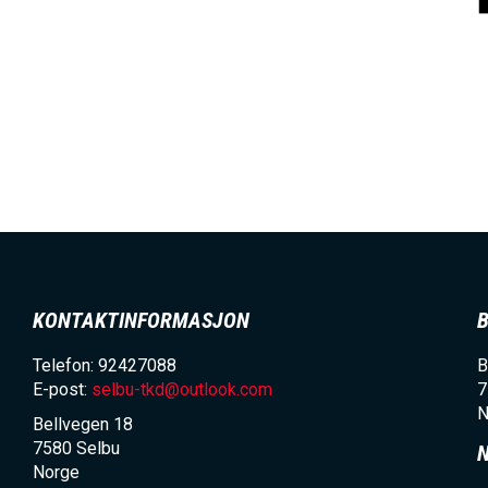
KONTAKTINFORMASJON
Telefon: 92427088
B
E-post:
selbu-tkd@outlook.com
7
N
Bellvegen 18
7580
Selbu
Norge