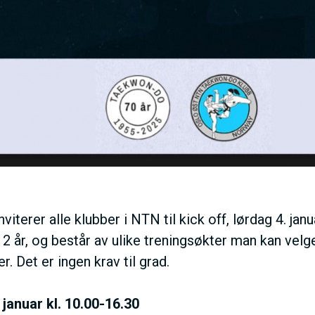
V
E
D
O
M
nviterer alle klubber i NTN til kick off, lørdag 4. ja
A
12 år, og består av ulike treningsøkter man kan ve
er. Det er ingen krav til grad.
I
 januar kl. 10.00-16.30