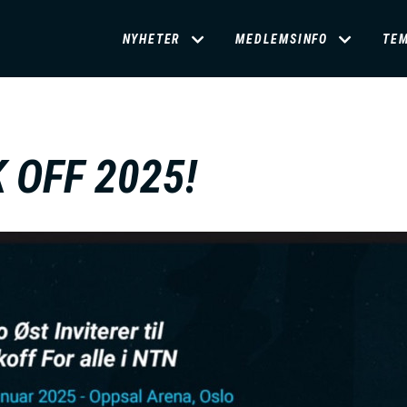
D
NYHETER
MEDLEMSINFO
TE
O
M
 OFF 2025!
A
I
N
M